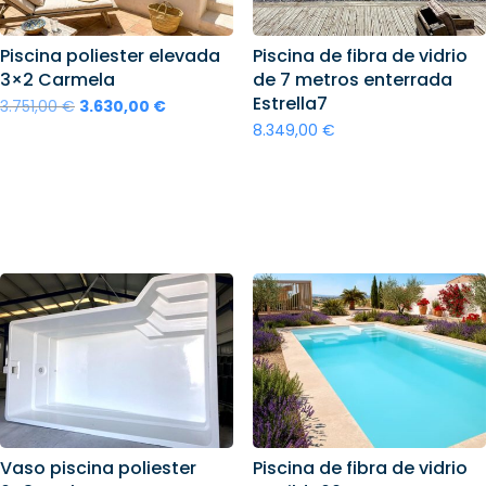
Piscina poliester elevada
Piscina de fibra de vidrio
3×2 Carmela
de 7 metros enterrada
Estrella7
El
El
3.751,00
€
3.630,00
€
8.349,00
€
precio
precio
original
actual
Añadir al carrito
Añadir al carrito
era:
es:
3.751,00 €.
3.630,00 €.
Vaso piscina poliester
Piscina de fibra de vidrio