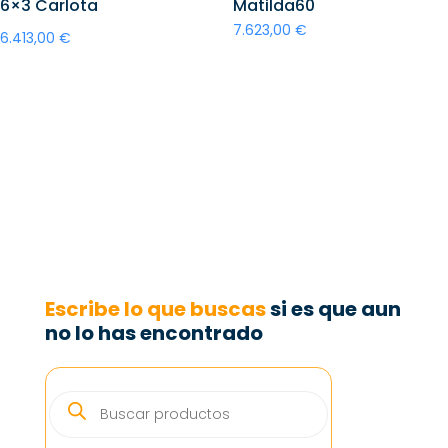
6×3 Carlota
Matilda60
7.623,00
€
6.413,00
€
Añadir al carrito
Añadir al carrito
Escribe lo que buscas
si es que aun
no lo has encontrado
BÚSQUEDA
DE
PRODUCTOS