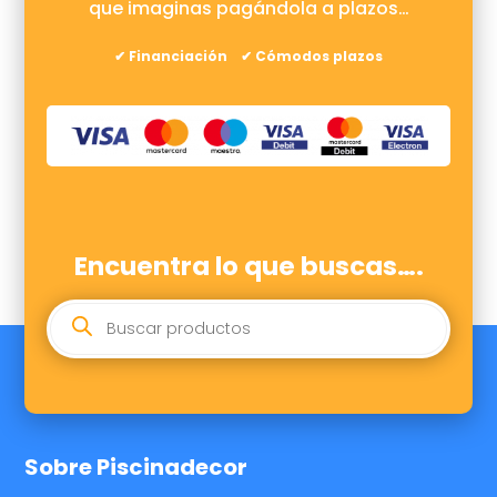
que imaginas pagándola a plazos…
✔ Financiación ✔ Cómodos plazos
Encuentra lo que buscas….
BÚSQUEDA
DE
PRODUCTOS
Sobre Piscinadecor