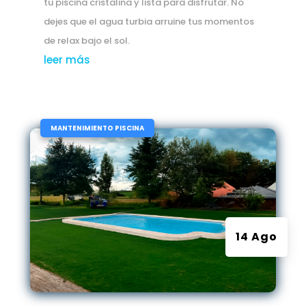
tu piscina cristalina y lista para disfrutar. No
dejes que el agua turbia arruine tus momentos
de relax bajo el sol.
leer más
|
MANTENIMIENTO PISCINA
14 Ago