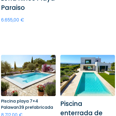
Añadir al carrito
Paraiso
6.655,00
€
Añadir al carrito
Piscina playa 7×4
Piscina
Palawan39 prefabricada
enterrada de
8.712,00
€