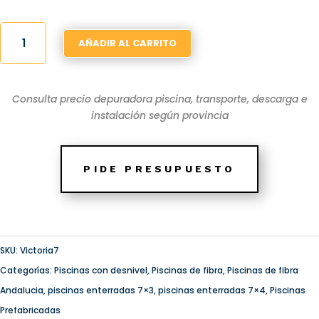
PISCINA
AÑADIR AL CARRITO
POLIESTER
VICTORIA7
CON
Consulta precio depuradora piscina, transporte, descarga e
ESCALERA
instalación según provincia
ROMANA
CANTIDAD
PIDE PRESUPUESTO
SKU:
Victoria7
Categorías:
Piscinas con desnivel
,
Piscinas de fibra
,
Piscinas de fibra
Andalucia
,
piscinas enterradas 7×3
,
piscinas enterradas 7×4
,
Piscinas
Prefabricadas