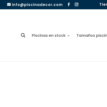
Tie
info@piscinadecor.com
Piscinas en stock
Tamaños pisci