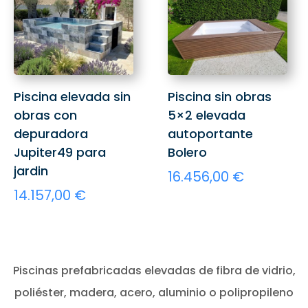
hasta
hasta
variantes.
variantes.
13.431,00 €
15.609,00
Las
Las
opciones
opciones
se
se
pueden
pueden
Piscina elevada sin
Piscina sin obras
elegir
elegir
obras con
5×2 elevada
en
en
depuradora
autoportante
la
la
Jupiter49 para
Bolero
página
página
de
de
jardin
16.456,00
€
producto
producto
14.157,00
€
Piscinas prefabricadas elevadas de fibra de vidrio,
poliéster, madera, acero, aluminio o polipropileno