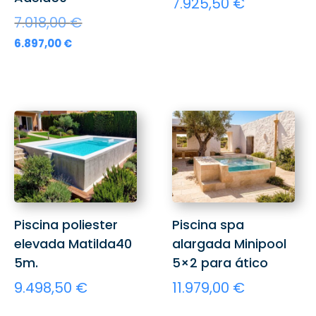
7.925,50
€
El
7.018,00
€
precio
El
6.897,00
€
original
precio
era:
actual
7.018,00 €.
es:
6.897,00 €.
Piscina poliester
Piscina spa
elevada Matilda40
alargada Minipool
5m.
5×2 para ático
9.498,50
€
11.979,00
€