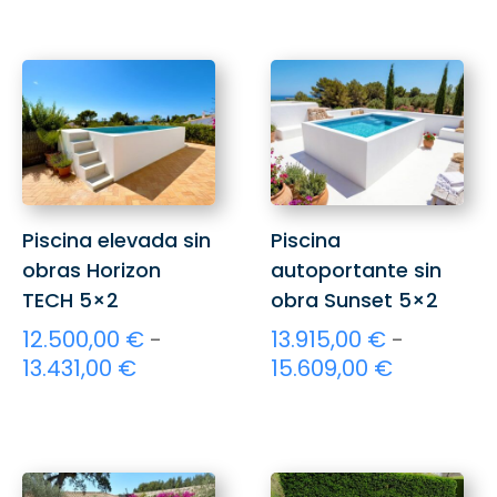
Piscina elevada sin
Piscina
obras Horizon
autoportante sin
TECH 5×2
obra Sunset 5×2
12.500,00
€
-
13.915,00
€
-
Rango
Rango
13.431,00
€
15.609,00
€
de
de
Este
Este
precios:
precios:
producto
producto
desde
desde
tiene
tiene
12.500,00 €
13.915,00 
múltiples
múltiples