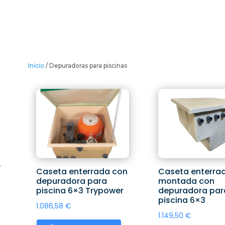
Inicio
/ Depuradoras para piscinas
r
Caseta enterrada con
Caseta enterra
depuradora para
montada con
piscina 6×3 Trypower
depuradora par
piscina 6×3
1.086,58
€
1.149,50
€