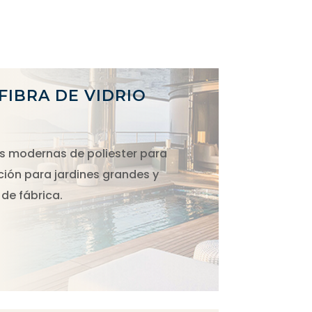
 FIBRA DE VIDRIO
S
s modernas de poliester para
ción para jardines grandes y
de fábrica.