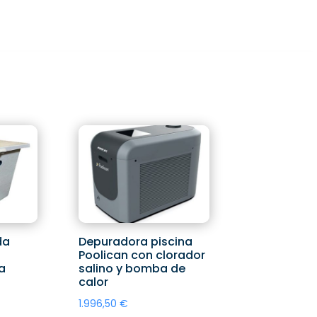
da
Depuradora piscina
Poolican con clorador
a
salino y bomba de
calor
1.996,50
€