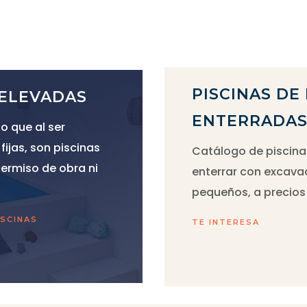
PISCINAS DE
 ELEVADAS
ENTERRADA
io que al ser
ijas, son piscinas
Catálogo de piscina
permiso de obra ni
enterrar con excava
pequeños, a precios 
ISCINAS
TE INTERESA