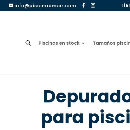
Tie
info@piscinadecor.com
Piscinas en stock
Tamaños pisci
Depurado
para pisc