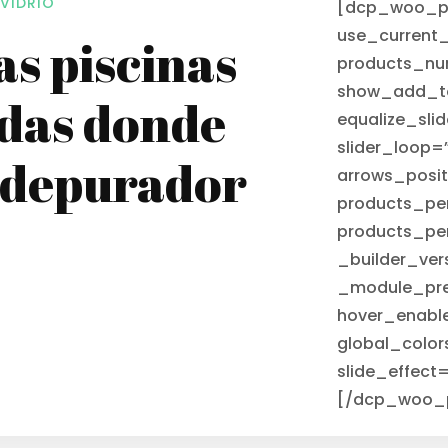
 VIDRIO
[dcp_woo_pr
use_current
as piscinas
products_nu
show_add_to
das donde
equalize_sli
slider_loop
u depurador
arrows_posit
products_per
products_pe
_builder_ver
_module_pre
hover_enabl
global_color
slide_effect
[/dcp_woo_p