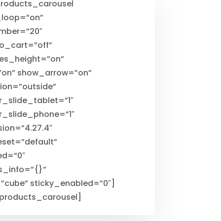
oducts_carousel
_loop=”on”
mber=”20″
_cart=”off”
des_height=”on”
=”on” show_arrow=”on”
ion=”outside”
_slide_tablet=”1″
r_slide_phone=”1″
sion=”4.27.4″
set=”default”
ed=”0″
s_info=”{}”
=”cube” sticky_enabled=”0″]
roducts_carousel]