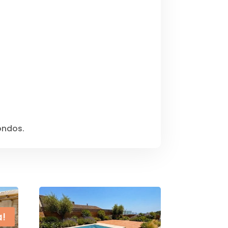
ondos.
a!