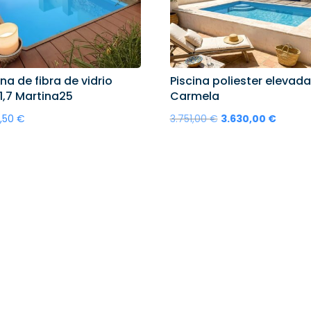
ina de fibra de vidrio
Piscina poliester elevad
1,7 Martina25
Carmela
El
El
7,50
€
3.751,00
€
3.630,00
€
precio
precio
original
actual
ñadir al carrito
Añadir al carrito
era:
es:
3.751,00 €.
3.630,0