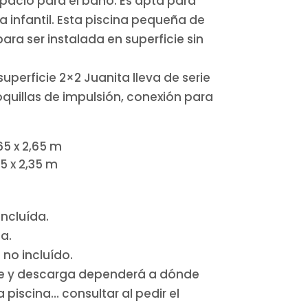
pacio para el baño. Es apta para
 infantil. Esta piscina pequeña de
ara ser instalada en superficie sin
superficie 2×2 Juanita lleva de serie
quillas de impulsión, conexión para
65 x 2,65 m
5 x 2,35 m
ncluída.
a.
no incluído.
rte y descarga dependerá a dónde
 piscina… consultar al pedir el