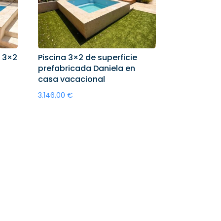
a 3×2
Piscina 3×2 de superficie
prefabricada Daniela en
casa vacacional
3.146,00
€
Añadir al carrito
0 €.