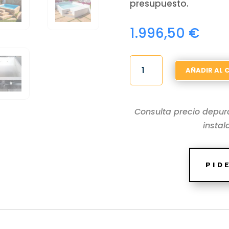
presupuesto.
1.996,50
€
PISCINA
AÑADIR AL 
DE
FIBRA
DE
Consulta precio depur
SUPERFICIE
instal
2X2
JUANITA
CANTIDAD
PID