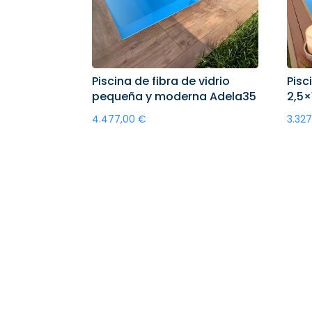
Piscina de fibra de vidrio
Pisc
pequeña y moderna Adela35
2,5×
4.477,00
€
3.32
Añadir al carrito
A