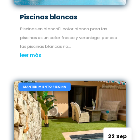
Piscinas blancas
Piscinas en blancoEl color blanco para las
piscinas es un color fresco y veraniego, por eso
las piscinas blancas no...
leer más
|
MANTENIMIENTO PISCINA
22 Sep