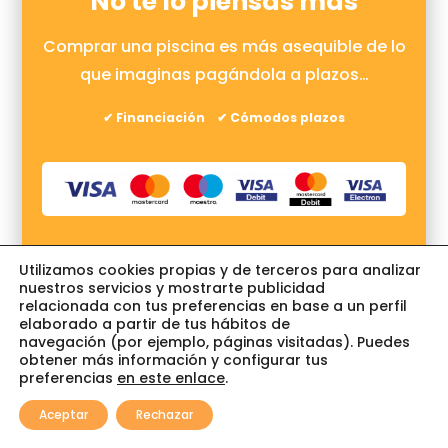
No te lo piensas más
Comprar una piscina es más asequible de lo
que imaginas pagándola a plazos…
✔ Financiación ✔ Cómodos plazos
Utilizamos cookies propias y de terceros para analizar
nuestros servicios y mostrarte publicidad
Encuentra lo que buscas….
relacionada con tus preferencias en base a un perfil
elaborado a partir de tus hábitos de
navegación (por ejemplo, páginas visitadas). Puedes
BÚSQUEDA
obtener más información y configurar tus
DE
preferencias
en este enlace
.
0
PRODUCTOS
Aceptar
Rechazar