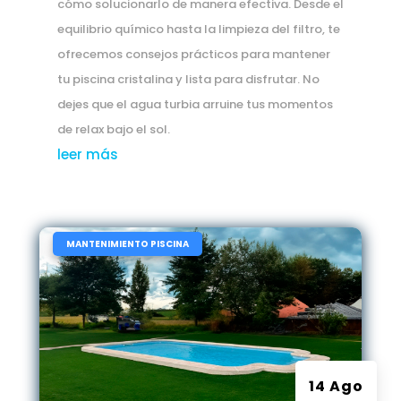
cómo solucionarlo de manera efectiva. Desde el
equilibrio químico hasta la limpieza del filtro, te
ofrecemos consejos prácticos para mantener
tu piscina cristalina y lista para disfrutar. No
dejes que el agua turbia arruine tus momentos
de relax bajo el sol.
leer más
|
MANTENIMIENTO PISCINA
14 Ago