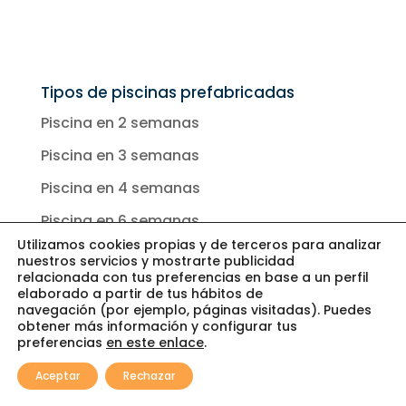
Tipos de piscinas prefabricadas
Piscina en 2 semanas
Piscina en 3 semanas
Piscina en 4 semanas
Piscina en 6 semanas
Utilizamos cookies propias y de terceros para analizar
Piscinas prefabricadas elevadas
nuestros servicios y mostrarte publicidad
Piscinas elevadas de fibra y poliester
relacionada con tus preferencias en base a un perfil
elaborado a partir de tus hábitos de
Piscinas elevadas sin obra
navegación (por ejemplo, páginas visitadas). Puedes
obtener más información y configurar tus
Mini piscinas para aticos
preferencias
en este enlace
.
0
Piscinas de fibra
Aceptar
Rechazar
Piscina playa