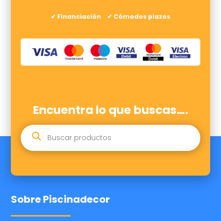
✔ Financiación ✔ Cómodos plazos
Encuentra lo que buscas….
BÚSQUEDA
DE
PRODUCTOS
Sobre Piscinadecor