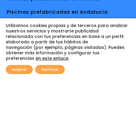
Piscinas prefabricadas en Andalucía
Piscinas prefabricadas en el Levante
Utilizamos cookies propias y de terceros para analizar
nuestros servicios y mostrarte publicidad
relacionada con tus preferencias en base a un perfil
Piscinas prefabricadas en Extremadura
elaborado a partir de tus hábitos de
navegación (por ejemplo, páginas visitadas). Puedes
Piscinas poliester Cádiz
obtener más información y configurar tus
preferencias
en este enlace
.
0
Aceptar
Rechazar
Piscinas de Obra
Estas son las provincias donde Piscinadecor
puede construir piscinas de obra o
impermeabilizar con lámina armada: