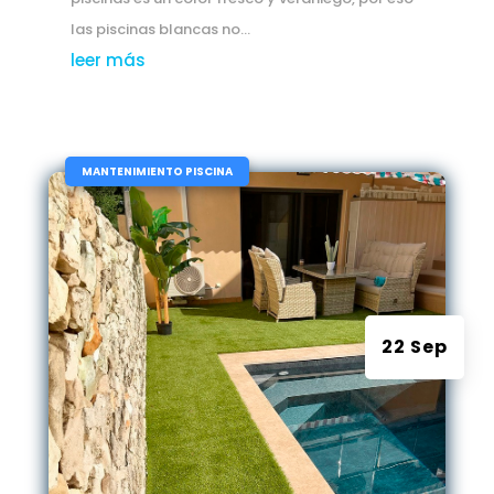
las piscinas blancas no...
leer más
|
MANTENIMIENTO PISCINA
22 Sep