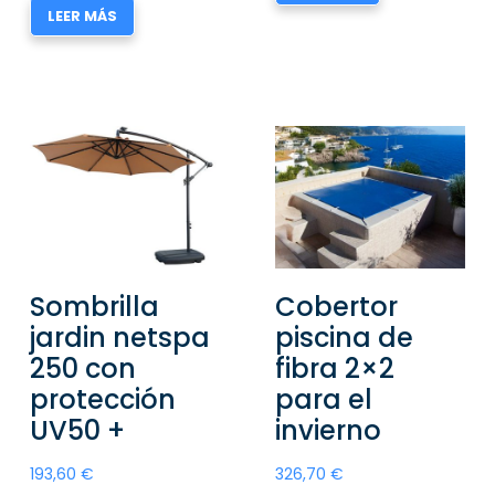
LEER MÁS
Sombrilla
Cobertor
jardin netspa
piscina de
250 con
fibra 2×2
protección
para el
UV50 +
invierno
193,60
€
326,70
€