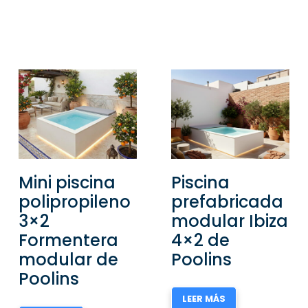
Mini piscina
Piscina
polipropileno
prefabricada
3×2
modular Ibiza
Formentera
4×2 de
modular de
Poolins
Poolins
LEER MÁS