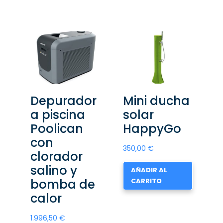
Depurador
Mini ducha
a piscina
solar
Poolican
HappyGo
con
350,00
€
clorador
salino y
AÑADIR AL
bomba de
CARRITO
calor
1.996,50
€