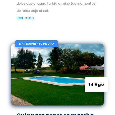
dejes que el agua turbia arruine tus momentos
de relax bajo el sol.
leer más
|
MANTENIMIENTO PISCINA
14 Ago