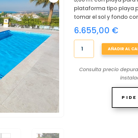
plataforma tipo playa 
tomar el sol y fondo con
6.655,00
€
PISCINA
AÑADIR AL CA
POLIESTER
7X3
Consulta precio depura
LARGA
instal
Y
ESTRECHA
CON
PID
ZONA
NIÑOS
PLAYA
PARAISO