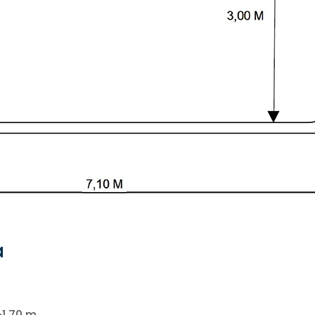
a
1,70 m.