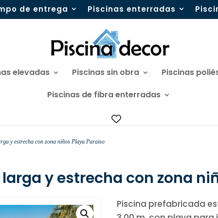
mpo de entrega
Piscinas enterradas
Pisc
nas elevadas
Piscinas sin obra
Piscinas polié
Piscinas de fibra enterradas
larga y estrecha con zona niños Playa Paraiso
3 larga y estrecha con zona ni
Piscina prefabricada est
3,00 m. con playa para 