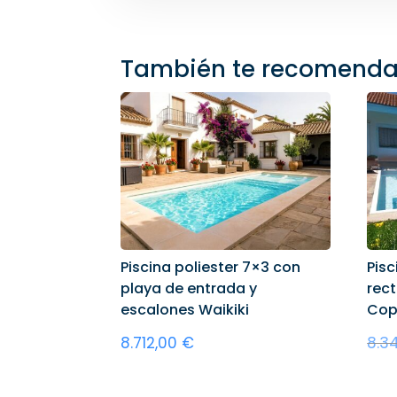
También te recomend
Piscina poliester 7×3 con
Pisc
playa de entrada y
rec
escalones Waikiki
Cop
8.712,00
€
8.3