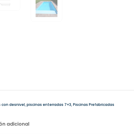
CANTIDAD
s con desnivel
,
piscinas enterradas 7×3
,
Piscinas Prefabricadas
ón adicional