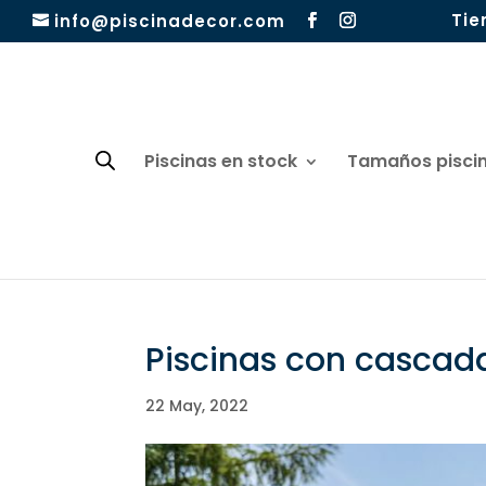
Tie
info@piscinadecor.com
Piscinas en stock
Tamaños pisci
Piscinas con cascad
22 May, 2022