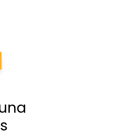
 una
s