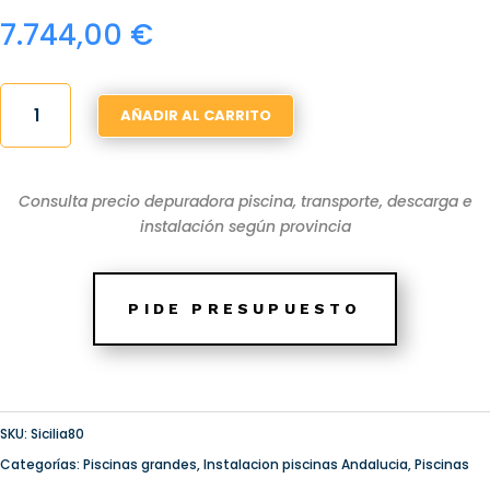
7.744,00
€
PISCINA
AÑADIR AL CARRITO
POLIESTER
8X3
INCLINADA
Consulta precio depuradora piscina, transporte, descarga e
SICILIA80
instalación según provincia
(8
X
3,30
PIDE PRESUPUESTO
X
1,10-
1,80
M.)
SKU:
Sicilia80
CANTIDAD
Categorías:
Piscinas grandes
,
Instalacion piscinas Andalucia
,
Piscinas