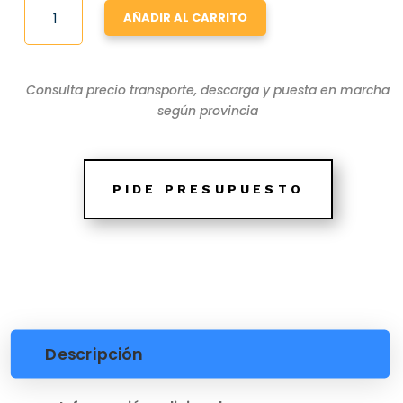
ELEVADA
AÑADIR AL CARRITO
CON
DEPURADORA
4X2
TIPO
Consulta precio transporte, descarga y puesta en marcha
CONTENEDOR
según provincia
RIMINI46
CANTIDAD
PIDE PRESUPUESTO
Descripción