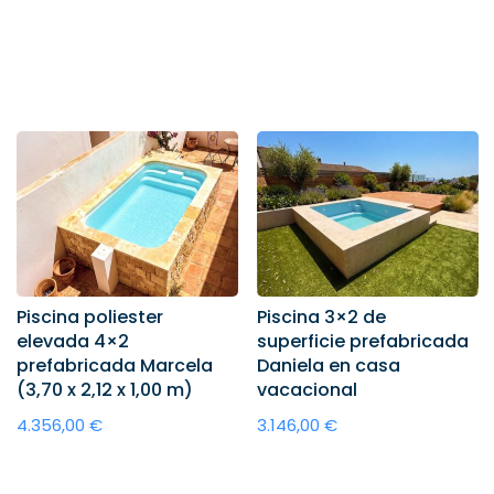
Añadir al
era:
es:
carrito
3.751,00 €.
3.630,00 €.
carrito
Piscina poliester
Piscina 3×2 de
elevada 4×2
superficie prefabricada
prefabricada Marcela
Daniela en casa
(3,70 x 2,12 x 1,00 m)
vacacional
4.356,00
€
3.146,00
€
Añadir al
Añadir al