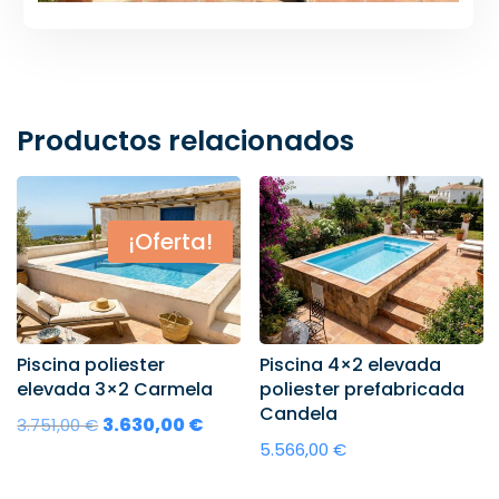
Productos relacionados
¡Oferta!
Piscina poliester
Piscina 4×2 elevada
elevada 3×2 Carmela
poliester prefabricada
Candela
El
3.630,00
€
El
3.751,00
€
5.566,00
€
precio
precio
original
actual
Añadir al