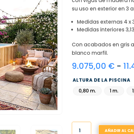
con vigas de madera na
su uso en exterior en 3 al
Medidas externas 4 x 
Medidas interiores 3,13
Con acabados en gris a
blanco marfil.
9.075,00
€
-
11
ALTURA DE LA PISCINA
0,80 m.
1 m.
PISCINA
AÑADIR AL CA
DE