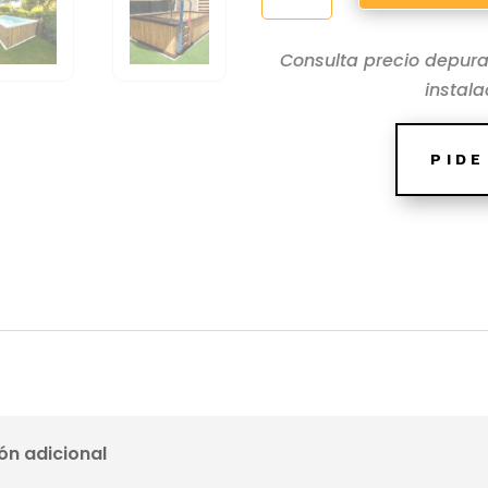
MADERA
Consulta precio depura
NATURAL
instal
4X3
PREFABRICADA
CANTIDAD
PID
ón adicional