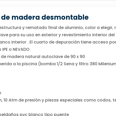
a de madera desmontable
tructura y rematado final de aluminio, color a elegir,
ve para su uso en exterior y revestimiento interior d
nco interior . El cuarto de depuración tiene acceso p
is IPE o NEVADO
 de madera natural autoclave de 90 x 90
ida a la piscina (bomba 1/2 Sena y filtro 380 Milenium
o
, 10 Atm de presión y piezas especiales como codos, t
y peldaños pvc blanco tipo puente