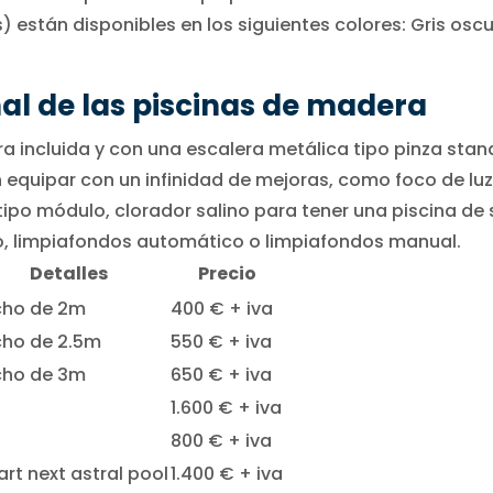
 están disponibles en los siguientes colores: Gris oscu
al de las piscinas de madera
a incluida y con una escalera metálica tipo pinza stand
quipar con un infinidad de mejoras, como foco de luz 
r tipo módulo, clorador salino para tener una piscina d
no, limpiafondos automático o limpiafondos manual.
Detalles
Precio
cho de 2m
400 € + iva
ho de 2.5m
550 € + iva
cho de 3m
650 € + iva
1.600 € + iva
800 € + iva
rt next astral pool
1.400 € + iva