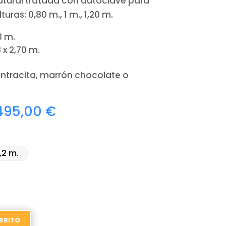
tural tratada con autoclave para
turas: 0,80 m., 1 m., 1,20 m.
3 m.
 x 2,70 m.
ntracita, marrón chocolate o
Rango
.495,00
€
de
precios:
desde
1,2 m.
9.075,00 €
hasta
11.495,00 €
RRITO