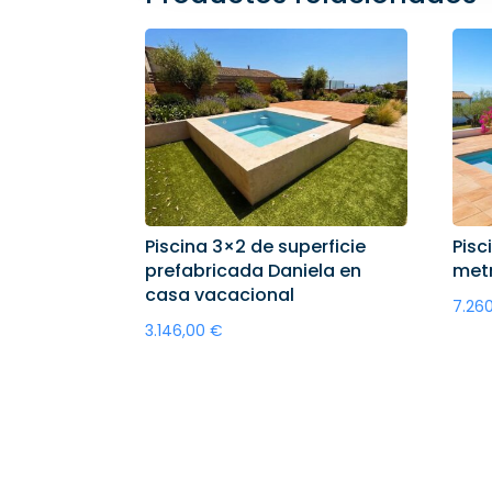
Piscina 3×2 de superficie
Pisc
prefabricada Daniela en
metr
casa vacacional
7.26
3.146,00
€
A
Añadir al carrito