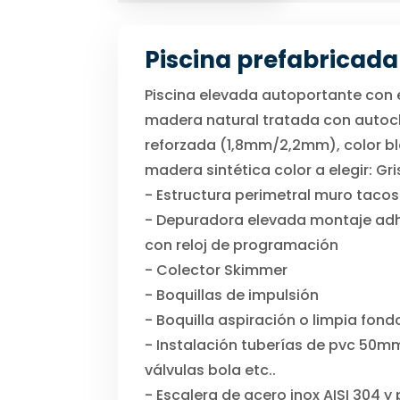
Piscina prefabricad
Piscina elevada autoportante con es
madera natural tratada con autocla
reforzada (1,8mm/2,2mm), color bla
madera sintética color a elegir: Gr
- Estructura perimetral muro tacos
- Depuradora elevada montaje adher
con reloj de programación
- Colector Skimmer
- Boquillas de impulsión
- Boquilla aspiración o limpia fond
- Instalación tuberías de pvc 50mm
válvulas bola etc..
- Escalera de acero inox AISI 304 