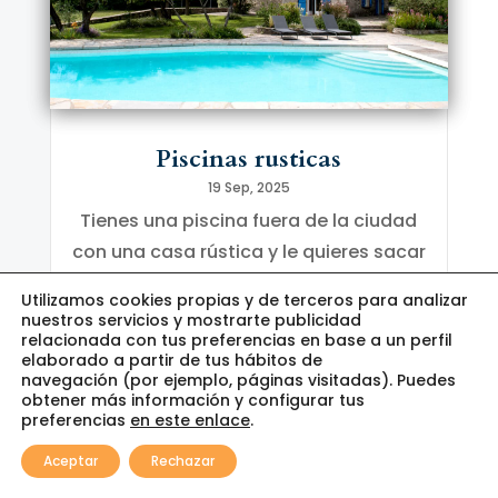
Piscinas rusticas
19 Sep, 2025
Tienes una piscina fuera de la ciudad
con una casa rústica y le quieres sacar
todo el partido estético. Tienes una
Utilizamos cookies propias y de terceros para analizar
casa rural con piscina y te gustaría
nuestros servicios y mostrarte publicidad
relacionada con tus preferencias en base a un perfil
convertir tu jardín en un lugar idílico
elaborado a partir de tus hábitos de
donde respirar el aire campestre y la
navegación (por ejemplo, páginas visitadas). Puedes
obtener más información y configurar tus
tranquilidad que sólo da la vida fuera...
preferencias
en este enlace
.
0
leer más
Aceptar
Rechazar