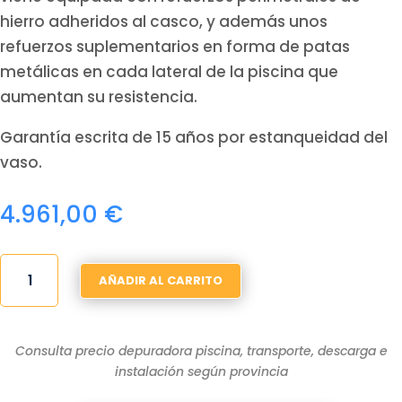
hierro adheridos al casco, y además unos
refuerzos suplementarios en forma de patas
metálicas en cada lateral de la piscina que
aumentan su resistencia.
Garantía escrita de 15 años por estanqueidad del
vaso.
4.961,00
€
PISCINA
AÑADIR AL CARRITO
POLIESTER
4X2
ENTERRADA
Consulta precio depuradora piscina, transporte, descarga e
ALEGRIA45
instalación según provincia
CANTIDAD