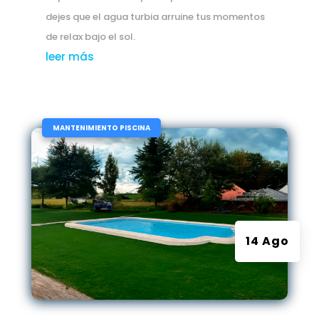
dejes que el agua turbia arruine tus momentos
de relax bajo el sol.
leer más
|
MANTENIMIENTO PISCINA
14 Ago