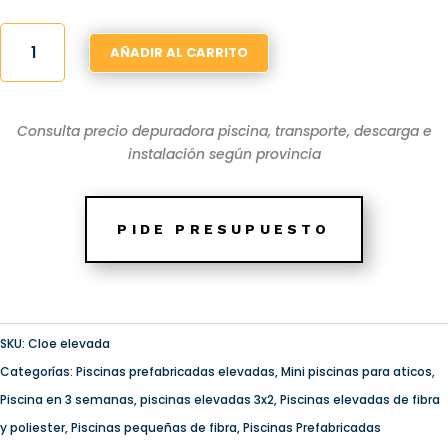
PISCINA
AÑADIR AL CARRITO
PATIO
PEQUEÑO
ELEVADA
Consulta precio depuradora piscina, transporte, descarga e
CLOE
instalación según provincia
3X2
CANTIDAD
PIDE PRESUPUESTO
SKU:
Cloe elevada
Categorías:
Piscinas prefabricadas elevadas
,
Mini piscinas para aticos
,
Piscina en 3 semanas
,
piscinas elevadas 3x2
,
Piscinas elevadas de fibra
y poliester
,
Piscinas pequeñas de fibra
,
Piscinas Prefabricadas